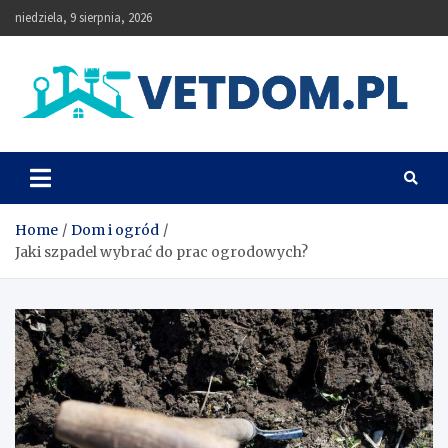
Skip
niedziela, 9 sierpnia, 2026
to
content
Vetdom
Home
Dom i ogród
Jaki szpadel wybrać do prac ogrodowych?