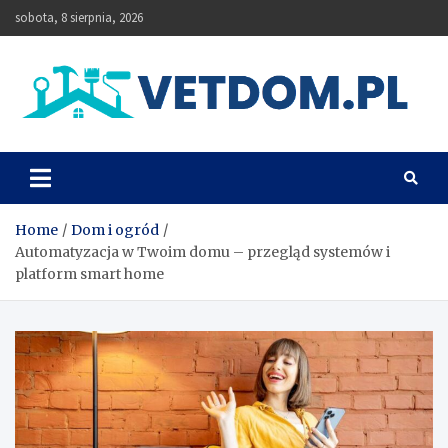
Skip
sobota, 8 sierpnia, 2026
to
content
Vetdom
Home
Dom i ogród
Automatyzacja w Twoim domu – przegląd systemów i
platform smart home