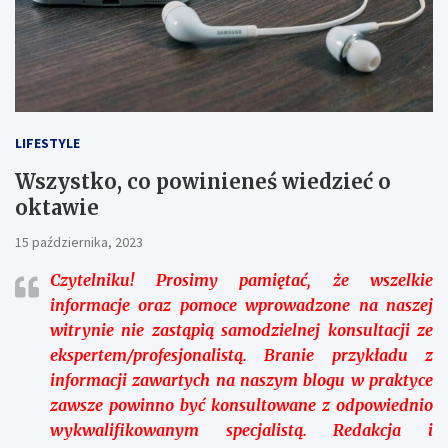
LIFESTYLE
Wszystko, co powinieneś wiedzieć o
oktawie
15 października, 2023
Czytelniku!
Prosimy pamiętać, że wszelkie
informacje oraz pomoce wprowadzone na naszej
witrynie nie zastąpią samodzielnej konsultacji ze
ekspertem/profesjonalistą. Branie przykładu z
informacji zawartych na naszym blogu w praktyce
zawsze powinno być konsultowane z odpowiednio
wykwalifikowanym specjalistą. Redakcja i