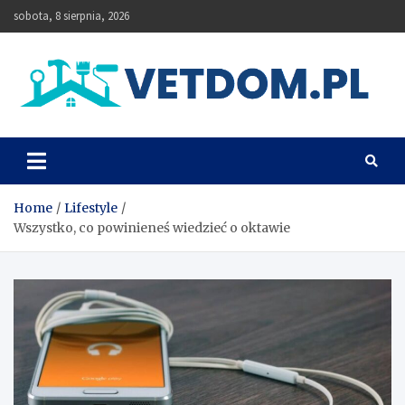
Skip
sobota, 8 sierpnia, 2026
to
content
Vetdom
Home
Lifestyle
Wszystko, co powinieneś wiedzieć o oktawie