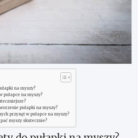
pułapki na myszy?
ą w pułapce na myszy?
uteczniejsze?
worzenie pułapki na myszy?
nych przynęt w pułapce na myszy?
apać myszy skutecznie?
nęty do pułapki na myszy?