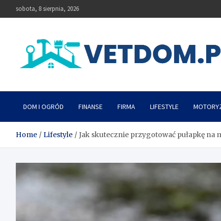
Skip
sobota, 8 sierpnia, 2026
to
content
Vetdom
DOM I OGRÓD
FINANSE
FIRMA
LIFESTYLE
MOTORY
Home
Lifestyle
Jak skutecznie przygotować pułapkę na 