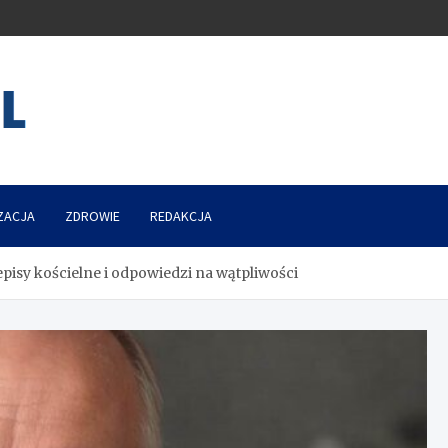
ZACJA
ZDROWIE
REDAKCJA
isy kościelne i odpowiedzi na wątpliwości