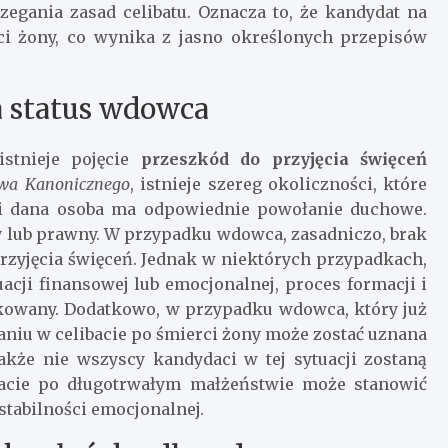
zegania zasad celibatu. Oznacza to, że kandydat na
ci żony, co wynika z jasno określonych przepisów
a status wdowca
stnieje pojęcie
przeszkód do przyjęcia święceń
wa Kanonicznego
, istnieje szereg okoliczności, które
śli dana osoba ma odpowiednie powołanie duchowe.
y lub prawny. W przypadku wdowca, zasadniczo, brak
rzyjęcia święceń. Jednak w niektórych przypadkach,
uacji finansowej lub emocjonalnej, proces formacji i
ikowany. Dodatkowo, w przypadku wdowca, który już
taniu w celibacie po śmierci żony może zostać uznana
akże nie wszyscy kandydaci w tej sytuacji zostaną
bacie po długotrwałym małżeństwie może stanowić
stabilności emocjonalnej.