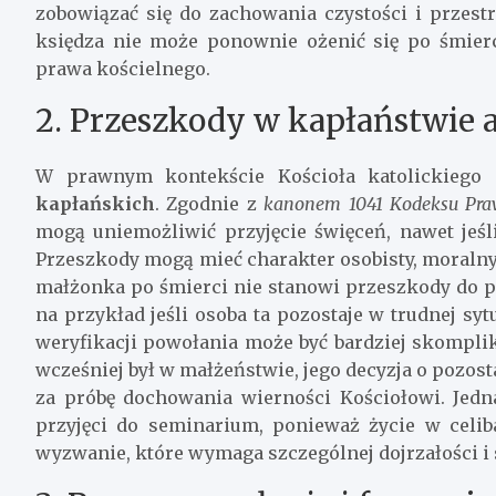
zobowiązać się do zachowania czystości i przestr
księdza nie może ponownie ożenić się po śmier
prawa kościelnego.
2. Przeszkody w kapłaństwie 
W prawnym kontekście Kościoła katolickiego i
kapłańskich
. Zgodnie z
kanonem 1041 Kodeksu Pra
mogą uniemożliwić przyjęcie święceń, nawet je
Przeszkody mogą mieć charakter osobisty, moraln
małżonka po śmierci nie stanowi przeszkody do p
na przykład jeśli osoba ta pozostaje w trudnej syt
weryfikacji powołania może być bardziej skompl
wcześniej był w małżeństwie, jego decyzja o pozos
za próbę dochowania wierności Kościołowi. Jedn
przyjęci do seminarium, ponieważ życie w celi
wyzwanie, które wymaga szczególnej dojrzałości i 