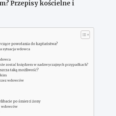
m? Przepisy kościelne i
tyczące powołania do kapłaństwa?
 a sytuacja wdowca
 wdowca
może zostać księdzem w nadzwyczajnych przypadkach?
uszcza taką możliwość?
ickim
przez wdowców
elibacie po śmierci żony
ie wdowców
o