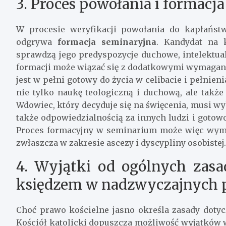
3. Proces powołania i formacj
W procesie weryfikacji powołania do kapłańst
odgrywa
formacja seminaryjna
. Kandydat na 
sprawdzą jego predyspozycje duchowe, intelektu
formacji może wiązać się z dodatkowymi wymagania
jest w pełni gotowy do życia w celibacie i pełnien
nie tylko naukę teologiczną i duchową, ale także
Wdowiec, który decyduje się na święcenia, musi wy
także odpowiedzialnością za innych ludzi i gotowo
Proces formacyjny w seminarium może więc wyma
zwłaszcza w zakresie ascezy i dyscypliny osobistej.
4. Wyjątki od ogólnych zas
księdzem w nadzwyczajnych 
Choć prawo kościelne jasno określa zasady dotyc
Kościół katolicki dopuszcza możliwość wyjątków