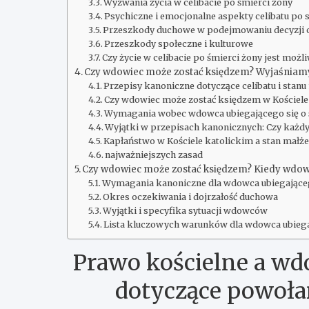
Wyzwania życia w celibacie po śmierci żony
Psychiczne i emocjonalne aspekty celibatu po 
Przeszkody duchowe w podejmowaniu decyzji o
Przeszkody społeczne i kulturowe
Czy życie w celibacie po śmierci żony jest możl
Czy wdowiec może zostać księdzem? Wyjaśniam
Przepisy kanoniczne dotyczące celibatu i stan
Czy wdowiec może zostać księdzem w Kościele
Wymagania wobec wdowca ubiegającego się o 
Wyjątki w przepisach kanonicznych: Czy każd
Kapłaństwo w Kościele katolickim a stan mał
najważniejszych zasad
Czy wdowiec może zostać księdzem? Kiedy wdowi
Wymagania kanoniczne dla wdowca ubiegająceg
Okres oczekiwania i dojrzałość duchowa
Wyjątki i specyfika sytuacji wdowców
Lista kluczowych warunków dla wdowca ubiegaj
Prawo kościelne a wdo
dotyczące powoła