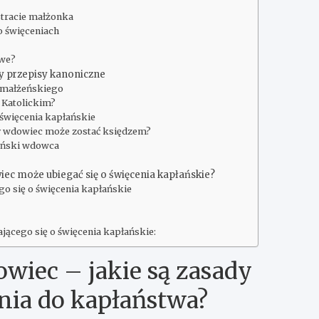
stracie małżonka
 święceniach
iwe?
y przepisy kanoniczne
u małżeńskiego
 Katolickim?
święcenia kapłańskie
y wdowiec może zostać księdzem?
żeński wdowca
ec może ubiegać się o święcenia kapłańskie?
o się o święcenia kapłańskie
ącego się o święcenia kapłańskie:
wiec – jakie są zasady
nia do kapłaństwa?