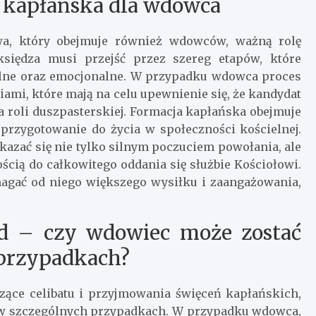
a kapłańska dla wdowca
wa, który obejmuje również wdowców, ważną rolę
księdza musi przejść przez szereg etapów, które
alne oraz emocjonalne. W przypadku wdowca proces
mi, które mają na celu upewnienie się, że kandydat
ia roli duszpasterskiej. Formacja kapłańska obejmuje
 przygotowanie do życia w społeczności kościelnej.
kazać się nie tylko silnym poczuciem powołania, ale
ścią do całkowitego oddania się służbie Kościołowi.
gać od niego większego wysiłku i zaangażowania,
ad – czy wdowiec może zostać
przypadkach?
zące celibatu i przyjmowania święceń kapłańskich,
 w szczególnych przypadkach. W przypadku wdowca,