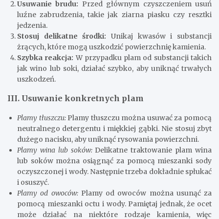
Usuwanie brudu:
Przed głównym czyszczeniem usuń
luźne zabrudzenia, takie jak ziarna piasku czy resztki
jedzenia.
Stosuj delikatne środki:
Unikaj kwasów i substancji
żrących, które mogą uszkodzić powierzchnię kamienia.
Szybka reakcja:
W przypadku plam od substancji takich
jak wino lub soki, działać szybko, aby uniknąć trwałych
uszkodzeń.
III. Usuwanie konkretnych plam
Plamy tłuszczu:
Plamy tłuszczu można usuwać za pomocą
neutralnego detergentu i miękkiej gąbki. Nie stosuj zbyt
dużego nacisku, aby uniknąć rysowania powierzchni.
Plamy wina lub soków:
Delikatne traktowanie plam wina
lub soków można osiągnąć za pomocą mieszanki sody
oczyszczonej i wody. Następnie trzeba dokładnie spłukać
i osuszyć.
Plamy od owoców:
Plamy od owoców można usunąć za
pomocą mieszanki octu i wody. Pamiętaj jednak, że ocet
może działać na niektóre rodzaje kamienia, więc