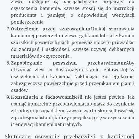
zlewu dostępne są specjalistyczne preparaty do
czyszczenia kamienia. Zawsze stosuj się do instrukcji
producenta i pamiętaj o odpowiedniej wentylacji
pomieszczenia.
Ostrzeżenie przed szorowaniem
:Unikaj szorowania
kamiennej powierzchni zlewu gąbkami lub ścierkami o
szorstkich powierzchniach, ponieważ może to prowadzić
do zadrapań i uszkodzeń. Zawsze używaj delikatnych
materiałów do czyszczenia.
Zapobieganie przyszłym przebarwieniom
:Aby
utrzymać zlew w doskonałym stanie, zainwestuj w
uszczelniacz do kamienia. Nakładając go regularnie,
zabezpieczysz powierzchnię przed przenikaniem plam i
osadów.
Konsultacja z fachowcami
:Jeśli nie jesteś pewien, jak
usunąć konkretne przebarwienia lub masz do czynienia
z trudnym przypadkiem, zawsze warto skonsultować się
z profesjonalistami, którzy specjalizują się w czyszczeniu
i renowacji kamieni naturalnych.
Skuteczne usuwanie przebarwień z kamiennej