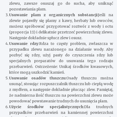
zlewu, zawsze osuszaj go do sucha, aby uniknąć
pozostawiania plam.
Usuwanie plam z organicznych substancji
:Jeśli na
zlewie pojawiły się plamy z kawy, herbaty lub owoców,
możesz spróbować przygotować roztwór z wody i octu
(proporcja 1:1) i delikatnie przetrzeć powierzchnię zlewu.
Następnie dokładnie spłucz zlew i osusz.
Usuwanie rdzy
:Rdza to częsty problem, zwłaszcza w
przypadku zlewu narażonego na działanie wody. Aby
pozbyć się rdzy, użyj pasty do czyszczenia rdzy lub
specjalnych preparatów do usuwania tego rodzaju
przebarwień. Ostrzeżenie: Unikaj środków kwasowych,
które mogą uszkodzić kamień.
Usuwanie osadów tłuszczu
:Osady tłuszczu można
usunąć, stosując rozpuszczalnik tłuszczu lub ciepłą wodę
z mydłem, a następnie dokładnie płucząc zlew. Pamiętaj,
że nadmierna ilość tłuszczu na powierzchni zlewu może
powodować powstawanie trudnych do usunięcia plam.
Użycie środków specjalistycznych
:Dla trudnych
przypadków przebarwień na kamiennej powierzchni