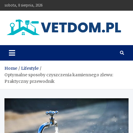
Skip
sobota, 8 sierpnia, 2026
to
content
Vetdom
Home
Lifestyle
Optymalne sposoby czyszczenia kamiennego zlewu:
Praktyczny przewodnik