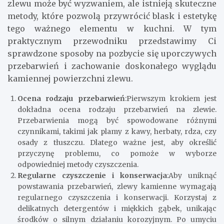
zlewu może być wyzwaniem, ale istnieją skuteczne
metody, które pozwolą przywrócić blask i estetykę
tego ważnego elementu w kuchni. W tym
praktycznym przewodniku przedstawimy Ci
sprawdzone sposoby na pozbycie się uporczywych
przebarwień i zachowanie doskonałego wyglądu
kamiennej powierzchni zlewu.
Ocena rodzaju przebarwień
:Pierwszym krokiem jest
dokładna ocena rodzaju przebarwień na zlewie.
Przebarwienia mogą być spowodowane różnymi
czynnikami, takimi jak plamy z kawy, herbaty, rdza, czy
osady z tłuszczu. Dlatego ważne jest, aby określić
przyczynę problemu, co pomoże w wyborze
odpowiedniej metody czyszczenia.
Regularne czyszczenie i konserwacja
:Aby uniknąć
powstawania przebarwień, zlewy kamienne wymagają
regularnego czyszczenia i konserwacji. Korzystaj z
delikatnych detergentów i miękkich gąbek, unikając
środków o silnym działaniu korozyjnym. Po umyciu