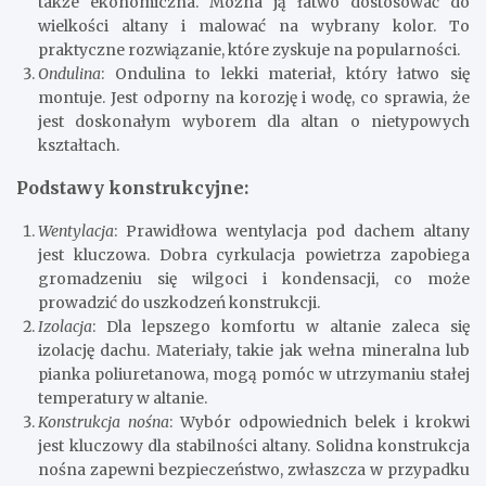
także ekonomiczna. Można ją łatwo dostosować do
wielkości altany i malować na wybrany kolor. To
praktyczne rozwiązanie, które zyskuje na popularności.
Ondulina
: Ondulina to lekki materiał, który łatwo się
montuje. Jest odporny na korozję i wodę, co sprawia, że
jest doskonałym wyborem dla altan o nietypowych
kształtach.
Podstawy konstrukcyjne:
Wentylacja
: Prawidłowa wentylacja pod dachem altany
jest kluczowa. Dobra cyrkulacja powietrza zapobiega
gromadzeniu się wilgoci i kondensacji, co może
prowadzić do uszkodzeń konstrukcji.
Izolacja
: Dla lepszego komfortu w altanie zaleca się
izolację dachu. Materiały, takie jak wełna mineralna lub
pianka poliuretanowa, mogą pomóc w utrzymaniu stałej
temperatury w altanie.
Konstrukcja nośna
: Wybór odpowiednich belek i krokwi
jest kluczowy dla stabilności altany. Solidna konstrukcja
nośna zapewni bezpieczeństwo, zwłaszcza w przypadku