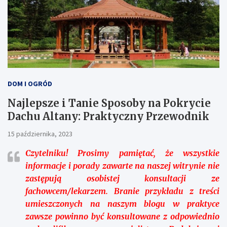
DOM I OGRÓD
Najlepsze i Tanie Sposoby na Pokrycie
Dachu Altany: Praktyczny Przewodnik
15 października, 2023
Czytelniku!
Prosimy pamiętać, że wszystkie
informacje i porady zawarte na naszej witrynie nie
zastępują osobistej konsultacji ze
fachowcem/lekarzem. Branie przykładu z treści
umieszczonych na naszym blogu w praktyce
zawsze powinno być konsultowane z odpowiednio