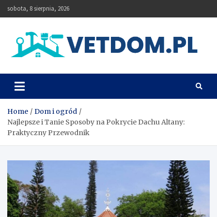
Skip
sobota, 8 sierpnia, 2026
to
content
Vetdom
Home
Dom i ogród
Najlepsze i Tanie Sposoby na Pokrycie Dachu Altany:
Praktyczny Przewodnik