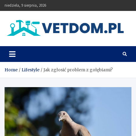
Skip
niedziela, 9 sierpnia, 2026
to
content
Vetdom
Home
Lifestyle
Jak zgłosić problem z gołębiami?