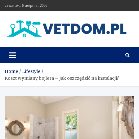
Skip
czwartek, 6 sierpnia, 2026
to
content
Vetdom
Home
Lifestyle
Koszt wymiany bojlera – Jak oszczędzić na instalacji?