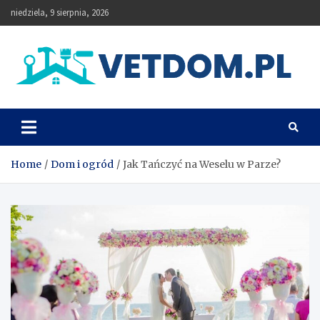
Skip
niedziela, 9 sierpnia, 2026
to
content
Vetdom
Home
Dom i ogród
Jak Tańczyć na Weselu w Parze?