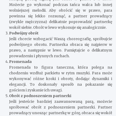
Możecie go wykonać podczas tańca walca lub innej
wolniejszej melodii. Aby obrócić się w prawo, para
powinna się lekko rozsunąć, a partner prowadzący
(zwykle mężczyzna) delikatnie poprowadzić partnerkę
wokół siebie. Obrót w lewo wykonuje się analogicznie.
Podwójny obrót
Jeśli chcecie wzbogacić Waszą choreografię, spróbujcie
podwójnego obrotu. Partnerka obraca się najpierw w
prawo, a następnie w lewo. Pamiętajcie o delikatnym
prowadzeniu i płynnych ruchach.
Promenada
Promenada to figura taneczna, która polega na
chodzeniu wzdłuż parkietu w rytm muzyki. Para może
wykonywać różne kroki i obroty, dodając dynamiki i
elegancji. To doskonały sposób na pokazanie się
gościom i zyskanie ich uwagi.
Obrót z podnoszeniem partnerki
Jeśli jesteście bardziej zaawansowaną parą, możecie
spróbować obrót z podnoszeniem partnerki. Partner
prowadzący unosząc partnerkę w górę, obraca się wokół