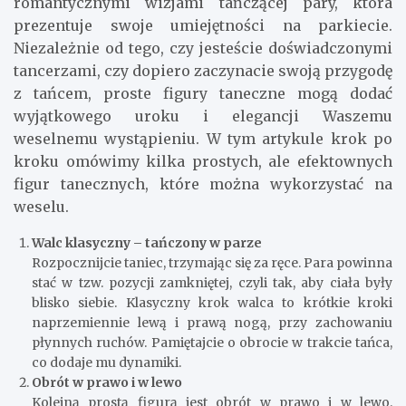
romantycznymi wizjami tańczącej pary, która
prezentuje swoje umiejętności na parkiecie.
Niezależnie od tego, czy jesteście doświadczonymi
tancerzami, czy dopiero zaczynacie swoją przygodę
z tańcem, proste figury taneczne mogą dodać
wyjątkowego uroku i elegancji Waszemu
weselnemu wystąpieniu. W tym artykule krok po
kroku omówimy kilka prostych, ale efektownych
figur tanecznych, które można wykorzystać na
weselu.
Walc klasyczny – tańczony w parze
Rozpocznijcie taniec, trzymając się za ręce. Para powinna
stać w tzw. pozycji zamkniętej, czyli tak, aby ciała były
blisko siebie. Klasyczny krok walca to krótkie kroki
naprzemiennie lewą i prawą nogą, przy zachowaniu
płynnych ruchów. Pamiętajcie o obrocie w trakcie tańca,
co dodaje mu dynamiki.
Obrót w prawo i w lewo
Kolejną prostą figurą jest obrót w prawo i w lewo.