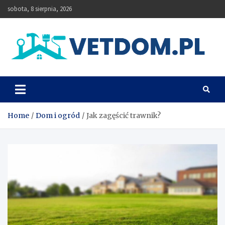
Skip
sobota, 8 sierpnia, 2026
to
content
Vetdom
Home
Dom i ogród
Jak zagęścić trawnik?