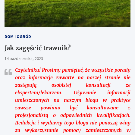
DOM I OGRÓD
Jak zagęścić trawnik?
14 października, 2023
Czytelniku!
Prosimy pamiętać, że wszystkie porady
oraz informacje zawarte na naszej stronie nie
zastępują osobistej konsultacji ze
ekspertem/lekarzem. Używanie informacji
umieszczonych na naszym blogu w praktyce
zawsze powinno być konsultowane z
profesjonalistą o odpowiednich kwalifikacjach.
Redakcja i wydawcy tego bloga nie ponoszą winy
za wykorzystanie pomocy zamieszczanych w