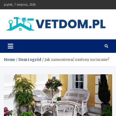
Skip
piątek, 7 sierpnia, 2026
to
content
Vetdom
Home
Dom i ogród
Jak zamontować zasłony na tarasie?