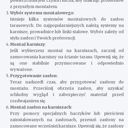
powierzchnia jest czysta i sucha, aby uniknąć problemów
z przyszłym montażem.
Wybór systemu montażowego
:
Istnieje kilka systemów montażowych do zasłon
tarasowych. Do najpopularniejszych należą systemy na
karnisze, prowadnice lub linki stalowe. Wybór zależy od
stylu zasłon i Twoich preferencji.
Montaż karniszy
:
Jeśli wybierzesz montaż na karniszach, zacznij od
zamocowania karniszy na ścianie tarasu. Upewnij się, że
są one stabilnie przymocowane i odpowiednio
wyważone.
Przygotowanie zasłon
:
Teraz nadszedł czas, aby przygotować zasłony do
montażu. Przeciśnij obrzeża zasłon, aby uzyskać
schludny wygląd i zabezpieczyć materiał przed
rozdwajaniem się.
Montaż zasłon na karniszach
:
Przy pomocy specjalnych haczyków lub pierścieni
zainstalowanych na zasłonach, przesuń zasłony na
zamocowane wcześniej karnisze. Upewnij się, że zasłony