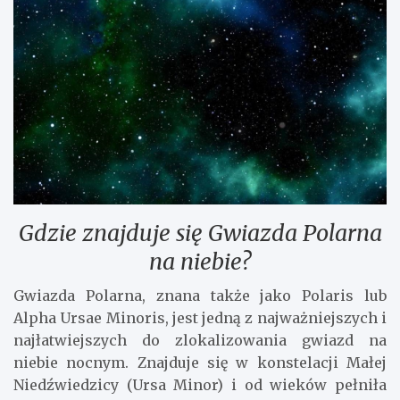
Gdzie znajduje się Gwiazda Polarna
na niebie?
Gwiazda Polarna, znana także jako Polaris lub
Alpha Ursae Minoris, jest jedną z najważniejszych i
najłatwiejszych do zlokalizowania gwiazd na
niebie nocnym. Znajduje się w konstelacji Małej
Niedźwiedzicy (Ursa Minor) i od wieków pełniła