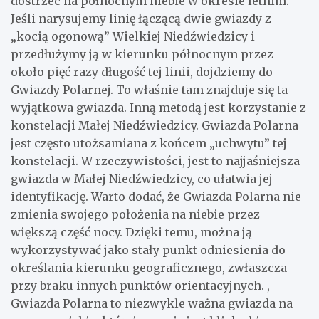
dostrzec na północnym niebie w okresie letnim.
Jeśli narysujemy linię łączącą dwie gwiazdy z
„kocią ogonową” Wielkiej Niedźwiedzicy i
przedłużymy ją w kierunku północnym przez
około pięć razy długość tej linii, dojdziemy do
Gwiazdy Polarnej. To właśnie tam znajduje się ta
wyjątkowa gwiazda. Inną metodą jest korzystanie z
konstelacji Małej Niedźwiedzicy. Gwiazda Polarna
jest często utożsamiana z końcem „uchwytu” tej
konstelacji. W rzeczywistości, jest to najjaśniejsza
gwiazda w Małej Niedźwiedzicy, co ułatwia jej
identyfikację. Warto dodać, że Gwiazda Polarna nie
zmienia swojego położenia na niebie przez
większą część nocy. Dzięki temu, można ją
wykorzystywać jako stały punkt odniesienia do
określania kierunku geograficznego, zwłaszcza
przy braku innych punktów orientacyjnych. ,
Gwiazda Polarna to niezwykle ważna gwiazda na