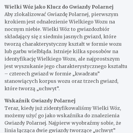
Wielki Wóz jako Klucz do Gwiazdy Polarnej
Aby zlokalizować Gwiazdę Polarnej, pierwszym
krokiem jest odnalezienie Wielkiego Wozu na
nocnym niebie. Wielki Wóz to gwiazdozbiór
składający się z siedmiu jasnych gwiazd, które
tworzą charakterystyczny kształt w formie wozu
lub garbu wielbłąda. Istnieje kilka sposobów na
identyfikację Wielkiego Wozu, ale najprostszym
jest wyszukanie jego charakterystycznego kształtu
– czterech gwiazd w formie „kwadratu”
stanowiących korpus wozu oraz trzech gwiazd,
które tworzą „uchwyt”.
Wskaźnik Gwiazdy Polarnej
Teraz, kiedy już zidentyfikowaliśmy Wielki Wóz,
możemy użyć go jako wskaźnika do znalezienia
Gwiazdy Polarnej. Najpierw wyobraźmy sobie, że
linia łącząca dwie gwiazdy tworzące „uchwyt”