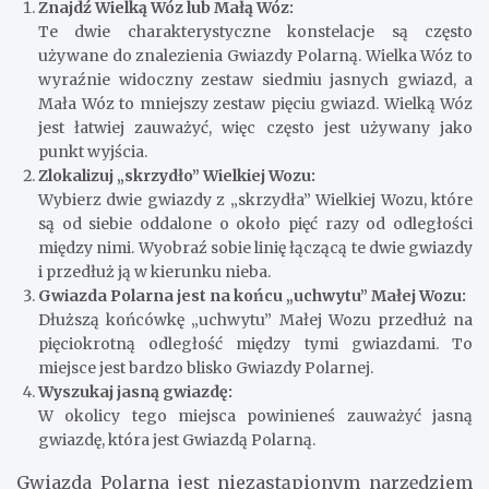
Znajdź Wielką Wóz lub Małą Wóz:
Te dwie charakterystyczne konstelacje są często
używane do znalezienia Gwiazdy Polarną. Wielka Wóz to
wyraźnie widoczny zestaw siedmiu jasnych gwiazd, a
Mała Wóz to mniejszy zestaw pięciu gwiazd. Wielką Wóz
jest łatwiej zauważyć, więc często jest używany jako
punkt wyjścia.
Zlokalizuj „skrzydło” Wielkiej Wozu:
Wybierz dwie gwiazdy z „skrzydła” Wielkiej Wozu, które
są od siebie oddalone o około pięć razy od odległości
między nimi. Wyobraź sobie linię łączącą te dwie gwiazdy
i przedłuż ją w kierunku nieba.
Gwiazda Polarna jest na końcu „uchwytu” Małej Wozu:
Dłuższą końcówkę „uchwytu” Małej Wozu przedłuż na
pięciokrotną odległość między tymi gwiazdami. To
miejsce jest bardzo blisko Gwiazdy Polarnej.
Wyszukaj jasną gwiazdę:
W okolicy tego miejsca powinieneś zauważyć jasną
gwiazdę, która jest Gwiazdą Polarną.
Gwiazda Polarna jest niezastąpionym narzędziem