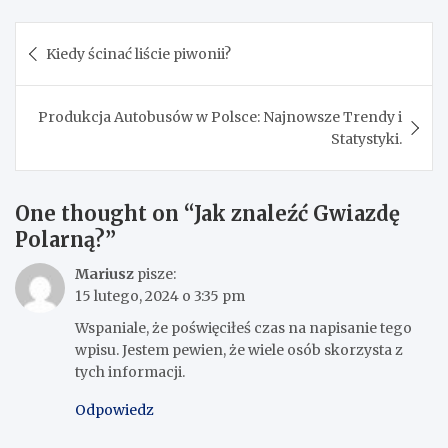
Nawigacja
Kiedy ścinać liście piwonii?
wpisu
Produkcja Autobusów w Polsce: Najnowsze Trendy i
Statystyki.
One thought on “
Jak znaleźć Gwiazdę
Polarną?
”
Mariusz
pisze:
15 lutego, 2024 o 3:35 pm
Wspaniale, że poświęciłeś czas na napisanie tego
wpisu. Jestem pewien, że wiele osób skorzysta z
tych informacji.
Odpowiedz