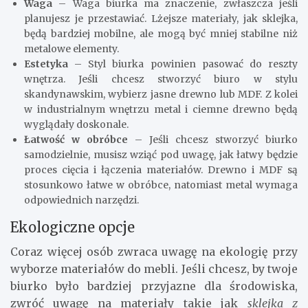
Waga
– Waga biurka ma znaczenie, zwłaszcza jeśli
planujesz je przestawiać. Lżejsze materiały, jak sklejka,
będą bardziej mobilne, ale mogą być mniej stabilne niż
metalowe elementy.
Estetyka
– Styl biurka powinien pasować do reszty
wnętrza. Jeśli chcesz stworzyć biuro w stylu
skandynawskim, wybierz jasne drewno lub MDF. Z kolei
w industrialnym wnętrzu metal i ciemne drewno będą
wyglądały doskonale.
Łatwość w obróbce
– Jeśli chcesz stworzyć biurko
samodzielnie, musisz wziąć pod uwagę, jak łatwy będzie
proces cięcia i łączenia materiałów. Drewno i MDF są
stosunkowo łatwe w obróbce, natomiast metal wymaga
odpowiednich narzędzi.
Ekologiczne opcje
Coraz więcej osób zwraca uwagę na ekologię przy
wyborze materiałów do mebli. Jeśli chcesz, by twoje
biurko było bardziej przyjazne dla środowiska,
zwróć uwagę na materiały takie jak
sklejka z