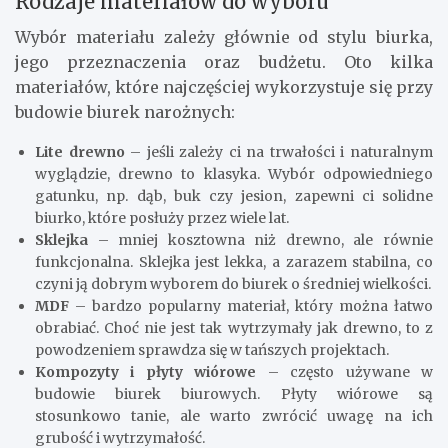
Rodzaje materiałów do wyboru
Wybór materiału zależy głównie od stylu biurka,
jego przeznaczenia oraz budżetu. Oto kilka
materiałów, które najczęściej wykorzystuje się przy
budowie biurek narożnych:
Lite drewno
– jeśli zależy ci na trwałości i naturalnym
wyglądzie, drewno to klasyka. Wybór odpowiedniego
gatunku, np. dąb, buk czy jesion, zapewni ci solidne
biurko, które posłuży przez wiele lat.
Sklejka
– mniej kosztowna niż drewno, ale równie
funkcjonalna. Sklejka jest lekka, a zarazem stabilna, co
czyni ją dobrym wyborem do biurek o średniej wielkości.
MDF
– bardzo popularny materiał, który można łatwo
obrabiać. Choć nie jest tak wytrzymały jak drewno, to z
powodzeniem sprawdza się w tańszych projektach.
Kompozyty i płyty wiórowe
– często używane w
budowie biurek biurowych. Płyty wiórowe są
stosunkowo tanie, ale warto zwrócić uwagę na ich
grubość i wytrzymałość.