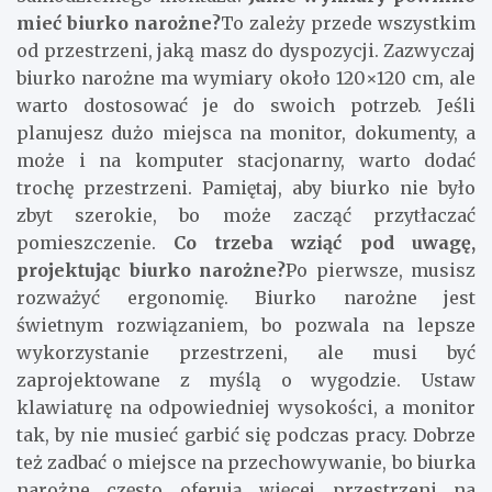
mieć biurko narożne?
To zależy przede wszystkim
od przestrzeni, jaką masz do dyspozycji. Zazwyczaj
biurko narożne ma wymiary około 120×120 cm, ale
warto dostosować je do swoich potrzeb. Jeśli
planujesz dużo miejsca na monitor, dokumenty, a
może i na komputer stacjonarny, warto dodać
trochę przestrzeni. Pamiętaj, aby biurko nie było
zbyt szerokie, bo może zacząć przytłaczać
pomieszczenie.
Co trzeba wziąć pod uwagę,
projektując biurko narożne?
Po pierwsze, musisz
rozważyć ergonomię. Biurko narożne jest
świetnym rozwiązaniem, bo pozwala na lepsze
wykorzystanie przestrzeni, ale musi być
zaprojektowane z myślą o wygodzie. Ustaw
klawiaturę na odpowiedniej wysokości, a monitor
tak, by nie musieć garbić się podczas pracy. Dobrze
też zadbać o miejsce na przechowywanie, bo biurka
narożne często oferują więcej przestrzeni na