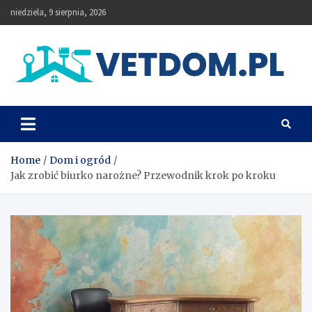
Skip
niedziela, 9 sierpnia, 2026
to
content
Vetdom
Home
Dom i ogród
Jak zrobić biurko narożne? Przewodnik krok po kroku