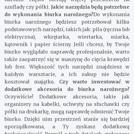
szuflady czy półki.
Jakie narzędzia będą potrzebne
do wykonania biurka narożnego?
Do wykonania
biurka narożnego będziesz potrzebował kilku
podstawowych narzędzi, takich jak: piła (ręczna lub
elektryczna), wkrętarka, wiertarka, miarka,
kątownik i papier ścierny. Jeśli chcesz, by Twoje
biurko wyglądało naprawdę profesjonalnie, warto
także zaopatrzyć się w maszynę do cięcia krawędzi
lub frez. Większość tych narzędzi znajdziesz w
każdym warsztacie, a ich zakup nie będzie
kosztował majątku.
Czy warto inwestować w
dodatkowe akcesoria do biurka narożnego?
Oczywiście! Dodatkowe akcesoria, takie jak
organizery na kabelki, uchwyty na słuchawki czy
półki na drukarkę, mogą naprawdę odmienić Twoje
biurko. Dzięki nim przestrzeń stanie się bardziej
uporządkowana, a Ty zyskasz dodatkową
funkcjonalność. Pomyśl o tych detalach, zwłaszcza