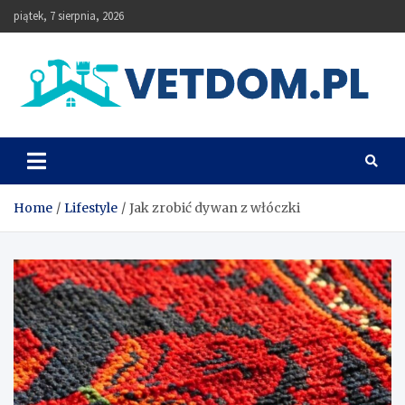
Skip
piątek, 7 sierpnia, 2026
to
content
Vetdom
Home
Lifestyle
Jak zrobić dywan z włóczki