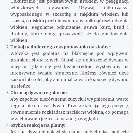
Odkurzanie jest podstawowym krokiem w pielęgnacji
włóczkowych dywanów. Używaj odkurzacza
wyposażonego w szczotkę z miękkim włosiem lub
ssawkę o niskim próżniowaniu, aby uniknąć uszkodzenia
włókien. Regularne odkurzanie usuwa kurz, brud i
drobiny, które mogą przyczynić się do zmatowienia
włókien.
Unikaj nadmiernego eksponowania na słońce
:
Włóczka jest podatna na blaknięcie pod wpływem
promieni słonecznych. Staraj się umieszczać dywan w
miejscu, gdzie nie jest bezpośrednio wystawiony na
intensywne światło słoneczne. Możesz również użyć
zasłon lub rolet, aby zminimalizować ekspozycję dywanu
na słońce.
Obracaj dywan regularnie
:
Aby zapobiec nierównemu zużyciu i wygnieceniu, warto
regularnie obracać dywan. Przekształcając jego pozycję,
równomiernie rozkładasz nacisk na włókna, co pomaga
w zachowaniu jego estetycznego wyglądu.
Szybka reakcja na plamy
:
Jeśli na dywanie pojawi się plama, natychmiast podjęcie