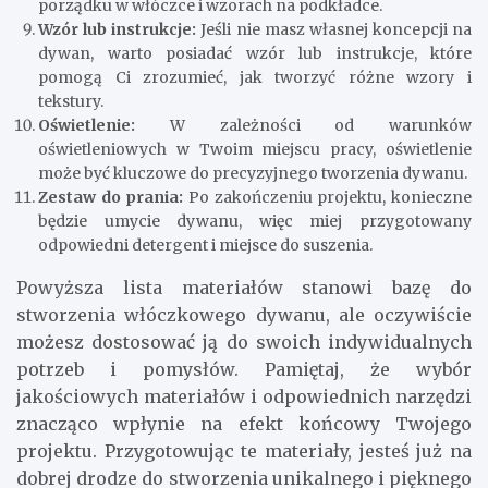
porządku w włóczce i wzorach na podkładce.
Wzór lub instrukcje:
Jeśli nie masz własnej koncepcji na
dywan, warto posiadać wzór lub instrukcje, które
pomogą Ci zrozumieć, jak tworzyć różne wzory i
tekstury.
Oświetlenie:
W zależności od warunków
oświetleniowych w Twoim miejscu pracy, oświetlenie
może być kluczowe do precyzyjnego tworzenia dywanu.
Zestaw do prania:
Po zakończeniu projektu, konieczne
będzie umycie dywanu, więc miej przygotowany
odpowiedni detergent i miejsce do suszenia.
Powyższa lista materiałów stanowi bazę do
stworzenia włóczkowego dywanu, ale oczywiście
możesz dostosować ją do swoich indywidualnych
potrzeb i pomysłów. Pamiętaj, że wybór
jakościowych materiałów i odpowiednich narzędzi
znacząco wpłynie na efekt końcowy Twojego
projektu. Przygotowując te materiały, jesteś już na
dobrej drodze do stworzenia unikalnego i pięknego