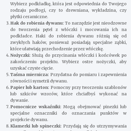
Wybierz podkładkę, która jest odpowiednia do Twojego
rodzaju podłogi, czy to drewniana, wykładzina, czy
płytki ceramiczne.
Hak do robienia dywanu:
To narzędzie jest nieodzowne
do tworzenia pętel z włóczki i mocowania ich na
podkładce. Haki do robienia dywanu różnią się od
zwykłych haków, ponieważ posiadają specjalne ząbki,
które ułatwiają przechodzenie przez włóczkę.
Nożyczki:
Służą do przycinania włóczki i końcówek po
zakończeniu projektu. Wybierz ostre nożyczki, aby
uzyskać czyste cięcie.
Taśma miernicza:
Przydatna do pomiaru i zapewnienia
równości i symetrii dywanu.
Papier lub karton:
Pomocny przy tworzeniu szablonów
lub szkiców wzorów, które chciałbyś wykonać na
dywanie.
Pomocnicze wskaźniki:
Mogą obejmować pinezki lub
specjalne oznaczniki do oznaczania punktów w
projekcie dywanu.
Klamerki lub spineczki:
Przydają się do utrzymywania