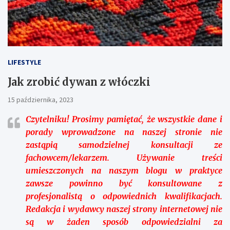
LIFESTYLE
Jak zrobić dywan z włóczki
15 października, 2023
Czytelniku!
Prosimy pamiętać, że wszystkie dane i
porady wprowadzone na naszej stronie nie
zastąpią samodzielnej konsultacji ze
fachowcem/lekarzem. Używanie treści
umieszczonych na naszym blogu w praktyce
zawsze powinno być konsultowane z
profesjonalistą o odpowiednich kwalifikacjach.
Redakcja i wydawcy naszej strony internetowej nie
są w żaden sposób odpowiedzialni za