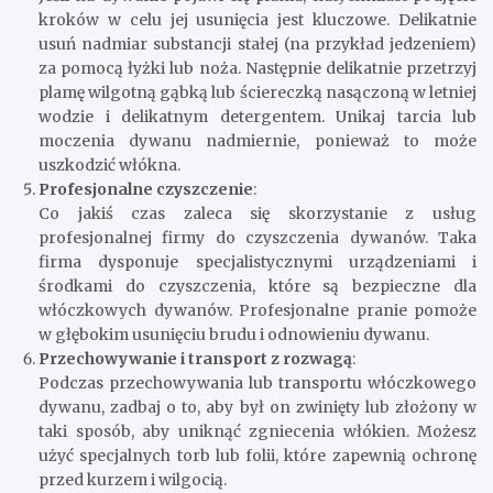
kroków w celu jej usunięcia jest kluczowe. Delikatnie
usuń nadmiar substancji stałej (na przykład jedzeniem)
za pomocą łyżki lub noża. Następnie delikatnie przetrzyj
plamę wilgotną gąbką lub ściereczką nasączoną w letniej
wodzie i delikatnym detergentem. Unikaj tarcia lub
moczenia dywanu nadmiernie, ponieważ to może
uszkodzić włókna.
Profesjonalne czyszczenie
:
Co jakiś czas zaleca się skorzystanie z usług
profesjonalnej firmy do czyszczenia dywanów. Taka
firma dysponuje specjalistycznymi urządzeniami i
środkami do czyszczenia, które są bezpieczne dla
włóczkowych dywanów. Profesjonalne pranie pomoże
w głębokim usunięciu brudu i odnowieniu dywanu.
Przechowywanie i transport z rozwagą
:
Podczas przechowywania lub transportu włóczkowego
dywanu, zadbaj o to, aby był on zwinięty lub złożony w
taki sposób, aby uniknąć zgniecenia włókien. Możesz
użyć specjalnych torb lub folii, które zapewnią ochronę
przed kurzem i wilgocią.