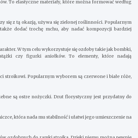
oików. To elastyczne materiały, które można formować według
y się z tą okazją, używa się zielonej roślinności. Popularnym
także dodać trochę mchu, aby nadać kompozycji bardziej
arakter. W tym celu wykorzystuje się ozdoby takie jak bombki,
tążki czy figurki aniołków. To elementy, które nadają
ości stroikowi. Popularnym wyborem są czerwone i białe róże,
zebne są ostre nożyczki. Drut florystyczny jest przydatny do
czce, która nada mu stabilność i ułatwi jego umieszczenie na
ntów ozdobnych do ramki stroika. Dzięki niemu można pewnie