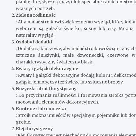
piankę florystyczną (oazy) lub specjalne ramki do str
własnych potrzeb.
Zielona roślinność
: Aby nadać stroikowi świątecznemu wygląd, który kojarz
wyborem są gałązki świerku, sosny lub cisy. Można 
naturalny wygląd.
Ozdoby i dodatki
: Dodatki są kluczowe, aby nadać stroikowi świąteczny ch
sztuczne śnieżynki, małe dzwoneczki, czerwone ws
charakterystyczny świąteczny blask.
Kwiaty i gałązki dekoracyjne
: Kwiaty i gałązki dekoracyjne dodają koloru i delikatn
gałązki jemioły, czy też świeże lub sztuczne brzozy.
Nożyczki i drut florystyczny
: Do przycinania roślinności i formowania stroika potr
mocowania elementów dekoracyjnych.
Kontener lub doniczka
: Stroik można umieścić w specjalnym pojemniku lub doni
grobie.
Klej florystyczny
: Klej florystyczny jest niezbędny do mocowania eleme