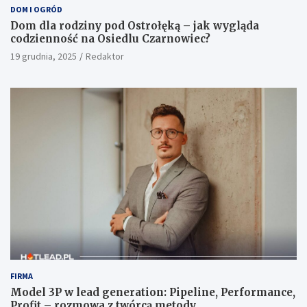
DOM I OGRÓD
Dom dla rodziny pod Ostrołęką – jak wygląda
codzienność na Osiedlu Czarnowiec?
19 grudnia, 2025
Redaktor
FIRMA
Model 3P w lead generation: Pipeline, Performance,
Profit – rozmowa z twórcą metody