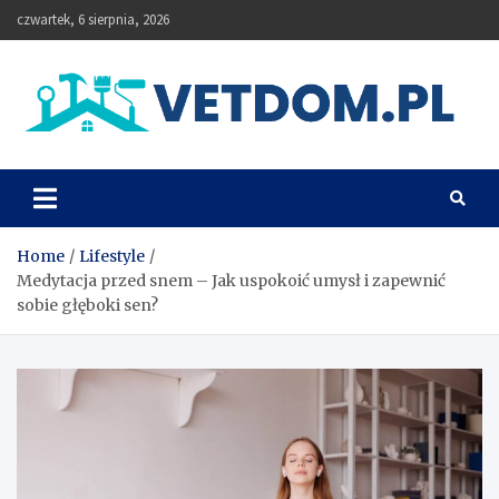
Skip
czwartek, 6 sierpnia, 2026
to
content
Vetdom
Home
Lifestyle
Medytacja przed snem – Jak uspokoić umysł i zapewnić
sobie głęboki sen?