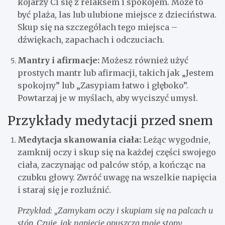
kojarzy Ci się z relaksem i spokojem. Może to
być plaża, las lub ulubione miejsce z dzieciństwa.
Skup się na szczegółach tego miejsca –
dźwiękach, zapachach i odczuciach.
Mantry i afirmacje:
Możesz również użyć
prostych mantr lub afirmacji, takich jak „Jestem
spokojny” lub „Zasypiam łatwo i głęboko”.
Powtarzaj je w myślach, aby wyciszyć umysł.
Przykłady medytacji przed snem
Medytacja skanowania ciała:
Leżąc wygodnie,
zamknij oczy i skup się na każdej części swojego
ciała, zaczynając od palców stóp, a kończąc na
czubku głowy. Zwróć uwagę na wszelkie napięcia
i staraj się je rozluźnić.
Przykład: „Zamykam oczy i skupiam się na palcach u
stóp. Czuję, jak napięcie opuszcza moje stopy.