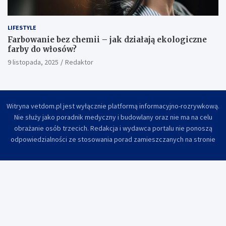
LIFESTYLE
Farbowanie bez chemii – jak działają ekologiczne
farby do włosów?
9 listopada, 2025
Redaktor
Witryna vetdom.pl jest wyłącznie platformą informacyjno-rozrywkową.
Nie służy jako poradnik medyczny i budowlany oraz nie ma na celu
obrażanie osób trzecich. Redakcja i wydawca portalu nie ponoszą
odpowiedzialności ze stosowania porad zamieszczanych na stronie