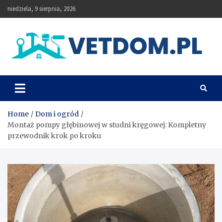
Skip
niedziela, 9 sierpnia, 2026
to
content
Vetdom
Home
Dom i ogród
Montaż pompy głębinowej w studni kręgowej: Kompletny
przewodnik krok po kroku