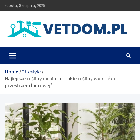
Skip
sobota, 8 sierpnia, 2026
to
content
Vetdom
Home
Lifestyle
Najlepsze rośliny do biura – jakie rośliny wybrać do
przestrzeni biurowej?