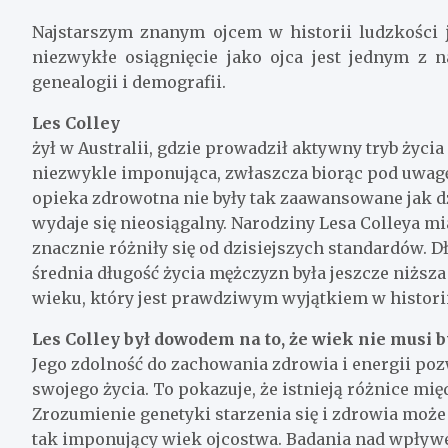
Najstarszym znanym ojcem w historii ludzkości je
niezwykłe osiągnięcie jako ojca jest jednym z 
genealogii i demografii.
Les Colley
żył w Australii, gdzie prowadził aktywny tryb życia 
niezwykle imponująca, zwłaszcza biorąc pod uwagę
opieka zdrowotna nie były tak zaawansowane jak dzi
wydaje się nieosiągalny. Narodziny Lesa Colleya mi
znacznie różniły się od dzisiejszych standardów. Dł
średnia długość życia mężczyzn była jeszcze niższa 
wieku, który jest prawdziwym wyjątkiem w historii
Les Colley był dowodem na to, że wiek nie musi 
Jego zdolność do zachowania zdrowia i energii po
swojego życia. To pokazuje, że istnieją różnice m
Zrozumienie genetyki starzenia się i zdrowia może
tak imponujący wiek ojcostwa. Badania nad wpływe