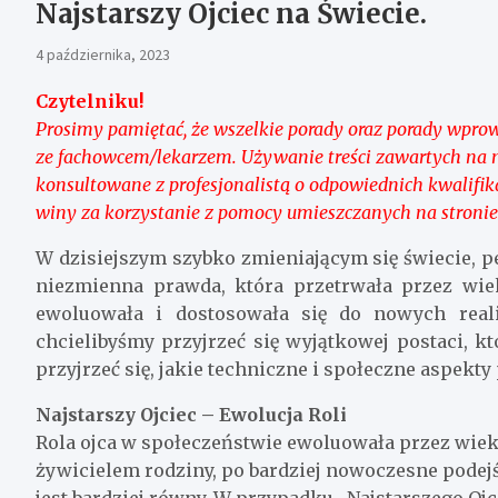
Najstarszy Ojciec na Świecie.
4 października, 2023
Czytelniku!
Prosimy pamiętać, że wszelkie porady oraz porady wprow
ze fachowcem/lekarzem. Używanie treści zawartych na 
konsultowane z profesjonalistą o odpowiednich kwalifi
winy za korzystanie z pomocy umieszczanych na stronie
W dzisiejszym szybko zmieniającym się świecie, 
niezmienna prawda, która przetrwała przez wieki
ewoluowała i dostosowała się do nowych reali
chcielibyśmy przyjrzeć się wyjątkowej postaci, k
przyjrzeć się, jakie techniczne i społeczne aspekty
Najstarszy Ojciec – Ewolucja Roli
Rola ojca w społeczeństwie ewoluowała przez wieki
żywicielem rodziny, po bardziej nowoczesne podej
jest bardziej równy. W przypadku „Najstarszego Ojc