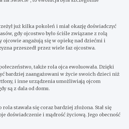
rzeżył już kilka pokoleń i miał okazję doświadczyć
sów, gdy ojcostwo było ściśle związane z rolą
y ojcowie angażują się w opiekę nad dziećmi i
zna przeszedł przez wiele faz ojcostwa.
społeczeństwo, także rola ojca ewoluowała. Dzięki
ć bardziej zaangażowani w życie swoich dzieci niż
tfony, i inne urządzenia umożliwiają ojcom
dy są z dala od domu.
rola stawała się coraz bardziej złożona. Stał się
e doświadczenie i mądrość życiową. Jego obecność