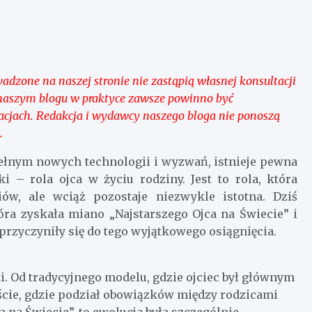
adzone na naszej stronie nie zastąpią własnej konsultacji
naszym blogu w praktyce zawsze powinno być
kacjach. Redakcja i wydawcy naszego bloga nie ponoszą
.
pełnym nowych technologii i wyzwań, istnieje pewna
 – rola ojca w życiu rodziny. Jest to rola, która
ów, ale wciąż pozostaje niezwykle istotna. Dziś
tóra zyskała miano „Najstarszego Ojca na Świecie” i
 przyczyniły się do tego wyjątkowego osiągnięcia.
. Od tradycyjnego modelu, gdzie ojciec był głównym
ście, gdzie podział obowiązków między rodzicami
a na Świecie”, to ewolucja była szczególnie