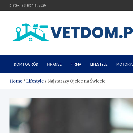
Skip
piątek, 7 sierpnia, 2026
to
content
Vetdom
DOM I OGRÓD
FINANSE
FIRMA
LIFESTYLE
MOTORY
Home
Lifestyle
Najstarszy Ojciec na Świecie.