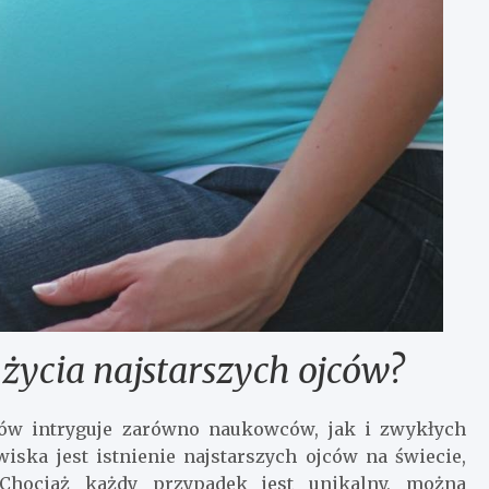
 życia najstarszych ojców?
ków intryguje zarówno naukowców, jak i zwykłych
iska jest istnienie najstarszych ojców na świecie,
 Chociaż każdy przypadek jest unikalny, można