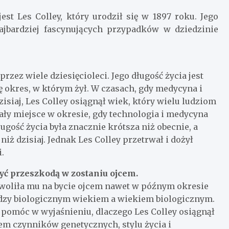
st Les Colley, który urodził się w 1897 roku. Jego
najbardziej fascynujących przypadków w dziedzinie
przez wiele dziesięcioleci. Jego długość życia jest
 okres, w którym żył. W czasach, gdy medycyna i
siaj, Les Colley osiągnął wiek, który wielu ludziom
ały miejsce w okresie, gdy technologia i medycyna
ugość życia była znacznie krótsza niż obecnie, a
niż dzisiaj. Jednak Les Colley przetrwał i dożył
.
być przeszkodą w zostaniu ojcem.
zwoliła mu na bycie ojcem nawet w późnym okresie
iędzy biologicznym wiekiem a wiekiem biologicznym.
 pomóc w wyjaśnieniu, dlaczego Les Colley osiągnął
m czynników genetycznych, stylu życia i