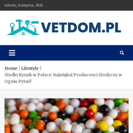
Skip
sobota, 8 sierpnia, 2026
to
content
Vetdom
Home
Lifestyle
Słodki Rynek w Polsce: Najwięksi Producenci Słodyczy w
Ogniu Pytań!