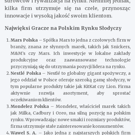
surowców i rywalizacja na rynku. Niemniej jednak,
kilka firm utrzymuje się na czele, przynosząc
innowacje i wysoką jakość swoim klientom.
Najwięksi Gracze na Polskim Rynku Słodyczy
Mars Polska
– Spółka Mars to jedna z czołowych firm w
branży, znana ze słynnych marek, takich jak Snickers,
M&M’s czy Mars. Ich inwestycje w lokalne zakłady
produkcyjne oraz zaawansowane technologie
przyczyniają się do utrzymania pozycji lidera na rynku.
Nestlé Polska
– Nestlé to globalny gigant spożywczy, a
jego oddział w Polsce oferuje szeroką gamę słodyczy, w
tym popularne produkty takie jak KitKat czy Lion. Firma
aktywnie rozwija asortyment, aby sprostać
oczekiwaniom klientów.
Mondelez Polska
– Mondelez, właściciel marek takich
jak Milka, Cadbury i Oreo, ma silną pozycję na polskim
rynku. Wprowadzając nowe smaki i rozmiary produktów,
firma utrzymuje stałe zainteresowanie konsumentów.
Wawel S. A.
– Jako jedna z najstarszych polskich firm