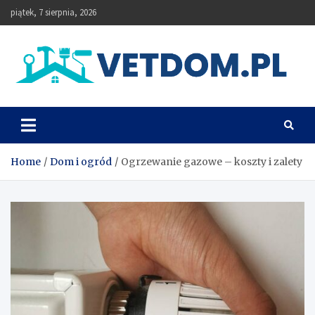
Skip
piątek, 7 sierpnia, 2026
to
content
Vetdom
Home
Dom i ogród
Ogrzewanie gazowe – koszty i zalety