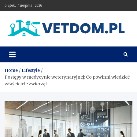
Skip
piątek, 7 sierpnia, 2026
to
content
Vetdom
Home
Lifestyle
Postępy w medycynie weterynaryjnej: Co powinni wiedzieć
właściciele zwierząt