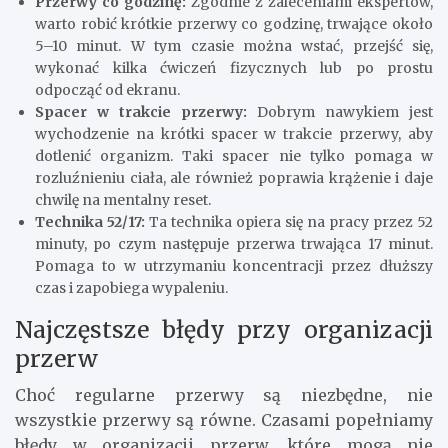
Przerwy co godzinę:
Zgodnie z zaleceniami ekspertów,
warto robić krótkie przerwy co godzinę, trwające około
5–10 minut. W tym czasie można wstać, przejść się,
wykonać kilka ćwiczeń fizycznych lub po prostu
odpocząć od ekranu.
Spacer w trakcie przerwy:
Dobrym nawykiem jest
wychodzenie na krótki spacer w trakcie przerwy, aby
dotlenić organizm. Taki spacer nie tylko pomaga w
rozluźnieniu ciała, ale również poprawia krążenie i daje
chwilę na mentalny reset.
Technika 52/17:
Ta technika opiera się na pracy przez 52
minuty, po czym następuje przerwa trwająca 17 minut.
Pomaga to w utrzymaniu koncentracji przez dłuższy
czas i zapobiega wypaleniu.
Najczęstsze błędy przy organizacji
przerw
Choć regularne przerwy są niezbędne, nie
wszystkie przerwy są równe. Czasami popełniamy
błędy w organizacji przerw, które mogą nie