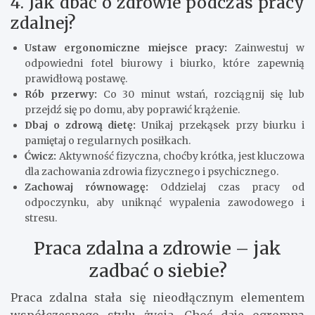
4. Jak dbać o zdrowie podczas pracy
zdalnej?
Ustaw ergonomiczne miejsce pracy:
Zainwestuj w
odpowiedni fotel biurowy i biurko, które zapewnią
prawidłową postawę.
Rób przerwy:
Co 30 minut wstań, rozciągnij się lub
przejdź się po domu, aby poprawić krążenie.
Dbaj o zdrową dietę:
Unikaj przekąsek przy biurku i
pamiętaj o regularnych posiłkach.
Ćwicz:
Aktywność fizyczna, choćby krótka, jest kluczowa
dla zachowania zdrowia fizycznego i psychicznego.
Zachowaj równowagę:
Oddzielaj czas pracy od
odpoczynku, aby uniknąć wypalenia zawodowego i
stresu.
Praca zdalna a zdrowie – jak
zadbać o siebie?
Praca zdalna stała się nieodłącznym elementem
współczesnego stylu życia. Choć daje ogromną