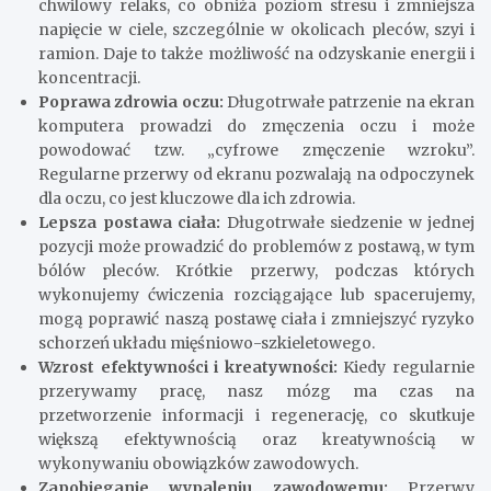
chwilowy relaks, co obniża poziom stresu i zmniejsza
napięcie w ciele, szczególnie w okolicach pleców, szyi i
ramion. Daje to także możliwość na odzyskanie energii i
koncentracji.
Poprawa zdrowia oczu:
Długotrwałe patrzenie na ekran
komputera prowadzi do zmęczenia oczu i może
powodować tzw. „cyfrowe zmęczenie wzroku”.
Regularne przerwy od ekranu pozwalają na odpoczynek
dla oczu, co jest kluczowe dla ich zdrowia.
Lepsza postawa ciała:
Długotrwałe siedzenie w jednej
pozycji może prowadzić do problemów z postawą, w tym
bólów pleców. Krótkie przerwy, podczas których
wykonujemy ćwiczenia rozciągające lub spacerujemy,
mogą poprawić naszą postawę ciała i zmniejszyć ryzyko
schorzeń układu mięśniowo-szkieletowego.
Wzrost efektywności i kreatywności:
Kiedy regularnie
przerywamy pracę, nasz mózg ma czas na
przetworzenie informacji i regenerację, co skutkuje
większą efektywnością oraz kreatywnością w
wykonywaniu obowiązków zawodowych.
Zapobieganie wypaleniu zawodowemu:
Przerwy