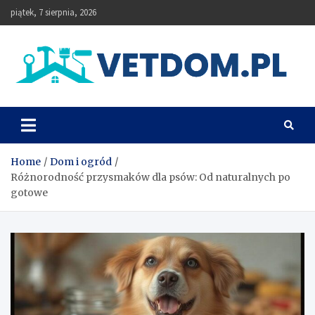
Skip
piątek, 7 sierpnia, 2026
to
content
Vetdom
Home
Dom i ogród
Różnorodność przysmaków dla psów: Od naturalnych po
gotowe