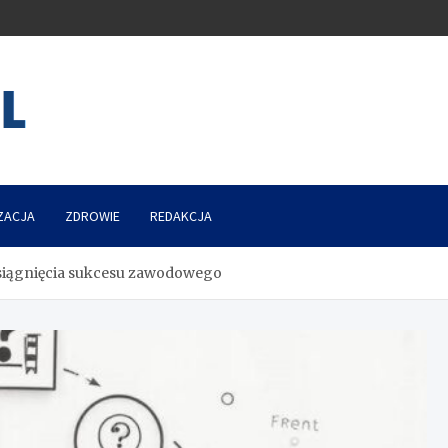
ZACJA
ZDROWIE
REDAKCJA
osiągnięcia sukcesu zawodowego