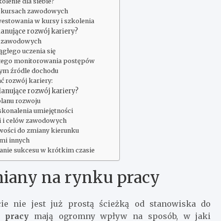
lenie dla siebie?
 i kursach zawodowych
westowania w kursy i szkolenia
lanujące rozwój kariery?
ów zawodowych
ągłego uczenia się
cisłego monitorowania postępów
nym źródle dochodu
ć rozwój kariery:
lanujące rozwój kariery?
lanu rozwoju
skonalenia umiejętności
ci i celów zawodowych
owości do zmiany kierunku
ami innych
ganie sukcesu w krótkim czasie
miany na rynku pracy
ie nie jest już prostą ścieżką od stanowiska do
 pracy
mają ogromny wpływ na sposób, w jaki