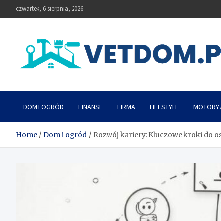
Skip
czwartek, 6 sierpnia, 2026
to
content
Vetdom
DOM I OGRÓD
FINANSE
FIRMA
LIFESTYLE
MOTORY
Home
Dom i ogród
Rozwój kariery: Kluczowe kroki do 