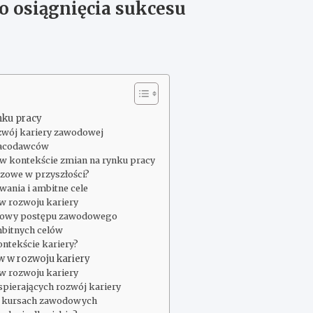
o osiągnięcia sukcesu
nku pracy
zwój kariery zawodowej
pracodawców
w kontekście zmian na rynku pracy
czowe w przyszłości?
ania i ambitne cele
w rozwoju kariery
dowy postępu zawodowego
mbitnych celów
ontekście kariery?
w w rozwoju kariery
w rozwoju kariery
spierających rozwój kariery
 w kursach zawodowych