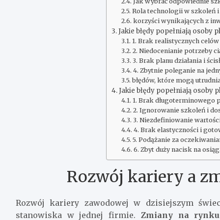
Jak wybrać odpowiednie szko
Rola technologii w szkoleń
korzyści wynikających z in
Jakie błędy popełniają osoby p
1. Brak realistycznych cel
2. Niedocenianie potrzeby ci
3. Brak planu działania i ś
4. Zbytnie poleganie na jed
błędów, które mogą utrudnia
Jakie błędy popełniają osoby p
1. Brak długoterminowego p
2. Ignorowanie szkoleń i do
3. Niezdefiniowanie wartoś
4. Brak elastyczności i got
5. Podążanie za oczekiwani
6. Zbyt duży nacisk na osią
Rozwój kariery a z
Rozwój kariery zawodowej w dzisiejszym świec
stanowiska w jednej firmie.
Zmiany na rynku