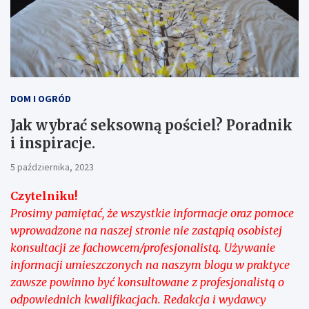
DOM I OGRÓD
Jak wybrać seksowną pościel? Poradnik
i inspiracje.
5 października, 2023
Czytelniku!
Prosimy pamiętać, że wszystkie informacje oraz pomoce
wprowadzone na naszej stronie nie zastąpią osobistej
konsultacji ze fachowcem/profesjonalistą. Używanie
informacji umieszczonych na naszym blogu w praktyce
zawsze powinno być konsultowane z profesjonalistą o
odpowiednich kwalifikacjach. Redakcja i wydawcy