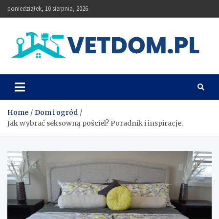
Skip
poniedziałek, 10 sierpnia, 2026
to
content
Vetdom
Home
Dom i ogród
Jak wybrać seksowną pościel? Poradnik i inspiracje.