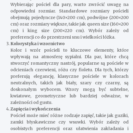
Wybierając pościel dla pary, warto zwrócić uwagę na
odpowiedni rozmiar. Standardowe rozmiary pościeli
obejmują pojedyncze (140×200 cm), podwójne (200×200
cm) oraz rozmiary większe, takie jak queen size (160×200
cm) i king size (200×220 cm). Wybór zależy od
preferencji co do przestrzeni snu i wielkości łóżka.
Kolorystyka i wzornictwo
Kolor i wzór pościeli to kluczowe elementy, które
wpływają na atmosferę sypialni. Dla par, które chcą
stworzyć romantyczny nastrój, popularne są pościele w
odcieniach czerwieni, różu czy fioletu. Dla tych, którzy
preferują elegancję, klasyczne pościele w kolorach
neutralnych, takich jak biały, szary czy czarny, są
doskonałym wyborem. Wzory mogą być subtelne,
kwiatowe, geometryczne lub bardziej odważne, w
zależności od gustu.
Zapięcia i wykończenia
Pościel może mieć różne rodzaje zapięć, takie jak guziki,
zamki błyskawiczne czy wsuwki. Wybór zależy od
osobistych preferencji oraz ułatwienia zakładania i