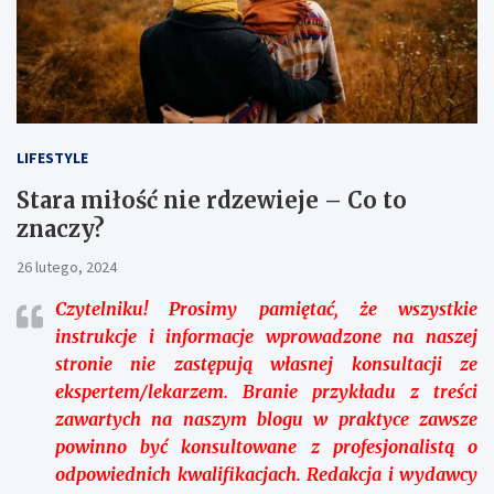
LIFESTYLE
Stara miłość nie rdzewieje – Co to
znaczy?
26 lutego, 2024
Czytelniku!
Prosimy pamiętać, że wszystkie
instrukcje i informacje wprowadzone na naszej
stronie nie zastępują własnej konsultacji ze
ekspertem/lekarzem. Branie przykładu z treści
zawartych na naszym blogu w praktyce zawsze
powinno być konsultowane z profesjonalistą o
odpowiednich kwalifikacjach. Redakcja i wydawcy