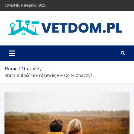
Skip
czwartek, 6 sierpnia, 2026
to
content
Vetdom
Home
Lifestyle
Stara miłość nie rdzewieje – Co to znaczy?