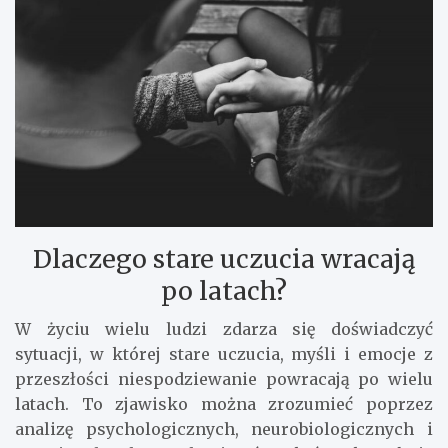
Dlaczego stare uczucia wracają
po latach?
W życiu wielu ludzi zdarza się doświadczyć
sytuacji, w której stare uczucia, myśli i emocje z
przeszłości niespodziewanie powracają po wielu
latach. To zjawisko można zrozumieć poprzez
analizę psychologicznych, neurobiologicznych i