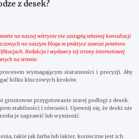
odze z desek?
warte na naszej witrynie nie zastąpią własnej konsultacji
szczonych na naszym blogu w praktyce zawsze powinno
ifikacjach. Redakcja i wydawcy tej strony internetowej
anych na stronie.
t procesem wymagającym staranności i precyzji. Aby
zegać kilku kluczowych kroków.
t gruntowne przygotowanie starej podłogi z desek.
em stabilności i równości. Upewnij się, że deski nie
trzeba je naprawić lub wymienić.
nia, takie jak farba lub lakier, konieczne jest ich