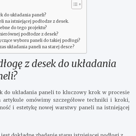
k do układania paneli?
i na istniejącej podłodze z desek.
zebne do tego projektu?
 nierównej podłodze z desek?
yczące wyboru paneli do takiej podłogi?
zas układania paneli na starej desce?
dłogę z desek do układania
eli?
k do układania paneli to kluczowy krok w procesie
m artykule omówimy szczegółowe techniki i kroki,
lność i estetykę nowej warstwy paneli na istniejącej
est dokładne zbadanie stanu istniejącej podłogi z