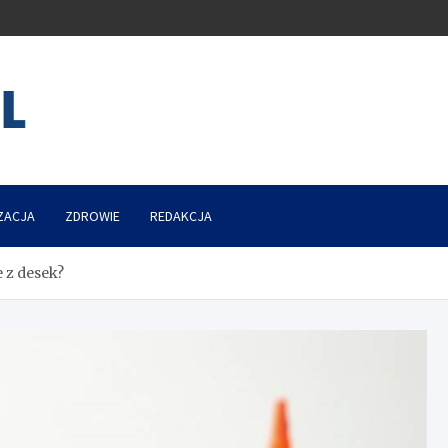
ZACJA
ZDROWIE
REDAKCJA
e z desek?