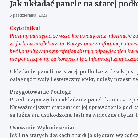
Jak układać panele na starej podł
5 października, 2023
Czytelniku!
Prosimy pamiętać, że wszelkie porady oraz informacje za
ze fachowcem/lekarzem. Korzystanie z informacji umie
być konsultowane z profesjonalistą o odpowiednich kwal
nie ponoszą winy za korzystanie z informacji zamieszcz
Układanie paneli na starej podłodze z desek jes
osiągnąć trwały i estetyczny efekt, należy przestr
Przygotowanie Podłogi:
Przed rozpoczęciem układania paneli konieczne jes
Najważniejszym etapem jest jej sprawdzenie pod kąt
są luźne ani uszkodzone. Jeśli są widoczne ubytki, 
Usuwanie Wykończenia:
Jeśli na starych deskach znajdują się stare wykończe