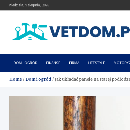
Skip
niedziela, 9 sierpnia, 2026
to
content
Vetdom
DOM I OGRÓD
FINANSE
FIRMA
LIFESTYLE
MOTORY
Home
Dom i ogród
Jak układać panele na starej podłodz