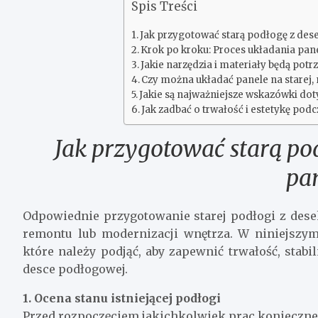
Spis Treści
Jak przygotować starą podłogę z dese
Krok po kroku: Proces układania panel
Jakie narzędzia i materiały będą potr
Czy można układać panele na starej,
Jakie są najważniejsze wskazówki dot
Jak zadbać o trwałość i estetykę podc
Jak przygotować starą po
pan
Odpowiednie przygotowanie starej podłogi z dese
remontu lub modernizacji wnętrza. W niniejszy
które należy podjąć, aby zapewnić trwałość, stabi
desce podłogowej.
1. Ocena stanu istniejącej podłogi
Przed rozpoczęciem jakichkolwiek prac konieczne j