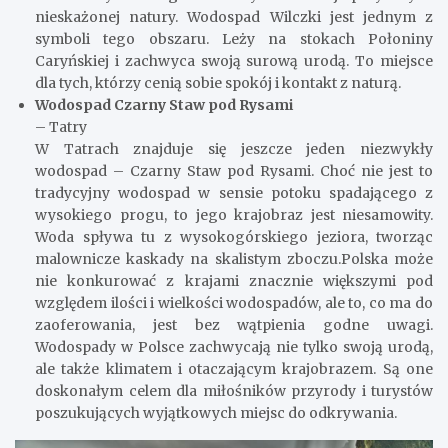
nieskażonej natury. Wodospad Wilczki jest jednym z
symboli tego obszaru. Leży na stokach Połoniny
Caryńskiej i zachwyca swoją surową urodą. To miejsce
dla tych, którzy cenią sobie spokój i kontakt z naturą.
Wodospad Czarny Staw pod Rysami
– Tatry
W Tatrach znajduje się jeszcze jeden niezwykły
wodospad – Czarny Staw pod Rysami. Choć nie jest to
tradycyjny wodospad w sensie potoku spadającego z
wysokiego progu, to jego krajobraz jest niesamowity.
Woda spływa tu z wysokogórskiego jeziora, tworząc
malownicze kaskady na skalistym zboczu.Polska może
nie konkurować z krajami znacznie większymi pod
względem ilości i wielkości wodospadów, ale to, co ma do
zaoferowania, jest bez wątpienia godne uwagi.
Wodospady w Polsce zachwycają nie tylko swoją urodą,
ale także klimatem i otaczającym krajobrazem. Są one
doskonałym celem dla miłośników przyrody i turystów
poszukujących wyjątkowych miejsc do odkrywania.