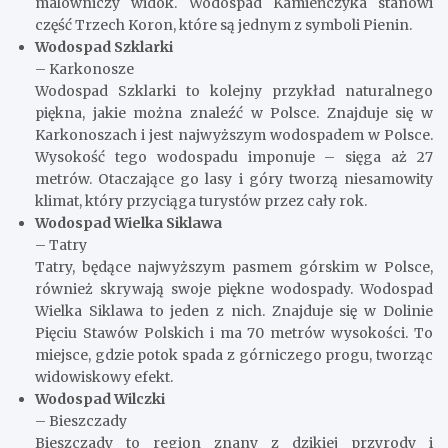
malowniczy widok. Wodospad Kamieńczyka stanowi
część Trzech Koron, które są jednym z symboli Pienin.
Wodospad Szklarki
– Karkonosze
Wodospad Szklarki to kolejny przykład naturalnego
piękna, jakie można znaleźć w Polsce. Znajduje się w
Karkonoszach i jest najwyższym wodospadem w Polsce.
Wysokość tego wodospadu imponuje – sięga aż 27
metrów. Otaczające go lasy i góry tworzą niesamowity
klimat, który przyciąga turystów przez cały rok.
Wodospad Wielka Siklawa
– Tatry
Tatry, będące najwyższym pasmem górskim w Polsce,
również skrywają swoje piękne wodospady. Wodospad
Wielka Siklawa to jeden z nich. Znajduje się w Dolinie
Pięciu Stawów Polskich i ma 70 metrów wysokości. To
miejsce, gdzie potok spada z górniczego progu, tworząc
widowiskowy efekt.
Wodospad Wilczki
– Bieszczady
Bieszczady to region znany z dzikiej przyrody i