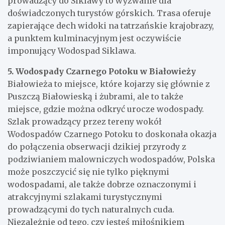
prowadzący do Siklawy to wyzwanie dla
doświadczonych turystów górskich. Trasa oferuje
zapierające dech widoki na tatrzańskie krajobrazy,
a punktem kulminacyjnym jest oczywiście
imponujący Wodospad Siklawa.
5. Wodospady Czarnego Potoku w Białowieży
Białowieża to miejsce, które kojarzy się głównie z
Puszczą Białowieską i żubrami, ale to także
miejsce, gdzie można odkryć urocze wodospady.
Szlak prowadzący przez tereny wokół
Wodospadów Czarnego Potoku to doskonała okazja
do połączenia obserwacji dzikiej przyrody z
podziwianiem malowniczych wodospadów, Polska
może poszczycić się nie tylko pięknymi
wodospadami, ale także dobrze oznaczonymi i
atrakcyjnymi szlakami turystycznymi
prowadzącymi do tych naturalnych cuda.
Niezależnie od tego, czy jesteś miłośnikiem