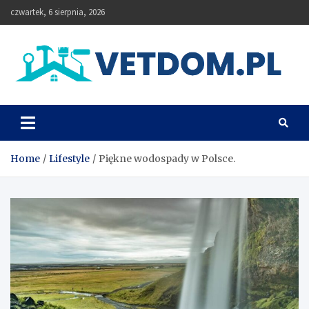
Skip
czwartek, 6 sierpnia, 2026
to
content
Vetdom
Home
Lifestyle
Piękne wodospady w Polsce.