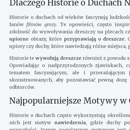
Dlaczego Historie o Duchach N
Historie o duchach od wieków fascynują ludzkość,
fanów
filmów grozy
. Te opowieści, często insp
zdolność do wywoływania dreszczy na plecach czy
upiorne
obrazy, które
przyprawiają o dreszcze
. 
upiory czy duchy, które nawiedzają różne miejsca,
Historie te
wywołują dreszcze
również z powodu sw
Opowiadając o nadprzyrodzonych zjawiskach, czę
tematem fascynującym, ale i przerażającym 
skonstruowanych, aby pozostawiać pewną dozę n
odbiorców.
Najpopularniejsze Motywy w 
Historie o duchach często wykorzystują określo
nich jest motyw
nawiedzenia
, gdzie duchy p
przeszłości. Innym popularnym motywem jest