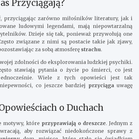
as Przyciągają?
 przyciągając zarówno miłośników literatury, jak i
irowane ludowymi legendami, mają niepowtarzalną
telników. Dzieje się tak, ponieważ przywołują one
Często związane z nimi są postacie takie jak zjawy,
 pozostawiając za sobą atmosferę
strachu
.
ojej zdolności do eksplorowania ludzkiej psychiki.
sto stawiają pytania o życie po śmierci, co jest
jednocześnie. Wiele z tych opowieści jest tak
iepewności, co jeszcze bardziej
przyciąga
uwagę
Opowieściach o Duchach
ne motywy, które
przyprawiają o dreszcze
. Jednym z
owracają, aby rozwiązać niedokończone sprawy z
upiorny
dom, miejsce, które stało się świadkiem