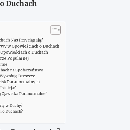
 o Duchach
chach Nas Przyciągają?
ywy w Opowieściach o Duchach
 Opowieściach o Duchach
urze Popularnej
lmie
hach na Społeczeństwo
 Wywołują Dreszcze
wisk Paranormalnych
Istnieją?
 Zjawiska Paranormalne?
my w Duchy?
i o Duchach?