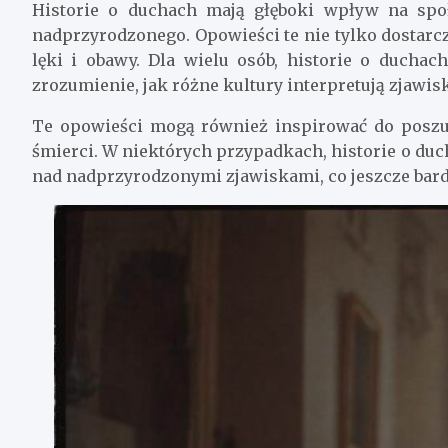
Historie o duchach mają głęboki wpływ na społ
nadprzyrodzonego. Opowieści te nie tylko dostarc
lęki i obawy. Dla wielu osób, historie o ducha
zrozumienie, jak różne kultury interpretują zjawi
Te opowieści mogą również inspirować do poszu
śmierci. W niektórych przypadkach, historie o du
nad nadprzyrodzonymi zjawiskami, co jeszcze bardz