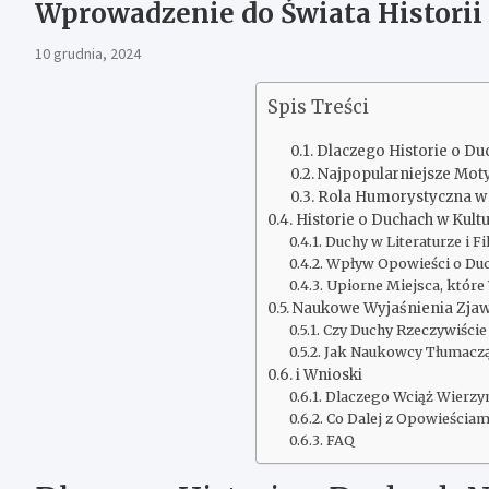
Wprowadzenie do Świata Historii
10 grudnia, 2024
Spis Treści
Dlaczego Historie o Du
Najpopularniejsze Mot
Rola Humorystyczna w
Historie o Duchach w Kult
Duchy w Literaturze i Fi
Wpływ Opowieści o Duc
Upiorne Miejsca, które
Naukowe Wyjaśnienia Zja
Czy Duchy Rzeczywiście 
Jak Naukowcy Tłumaczą
i Wnioski
Dlaczego Wciąż Wierzy
Co Dalej z Opowieściam
FAQ