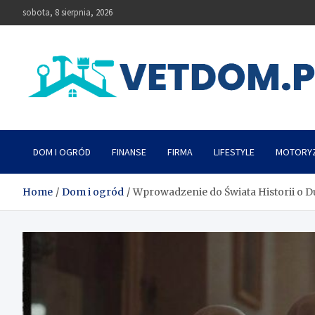
Skip
sobota, 8 sierpnia, 2026
to
content
Vetdom
DOM I OGRÓD
FINANSE
FIRMA
LIFESTYLE
MOTORY
Home
Dom i ogród
Wprowadzenie do Świata Historii o 