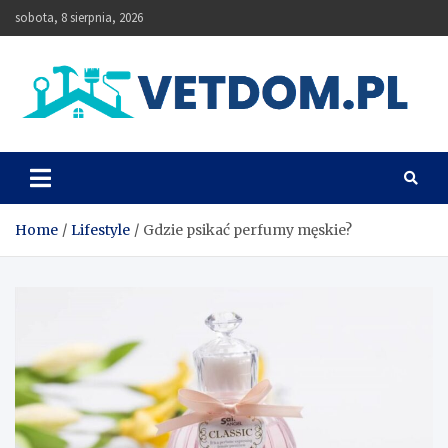
Skip
sobota, 8 sierpnia, 2026
to
content
Vetdom
Home
Lifestyle
Gdzie psikać perfumy męskie?