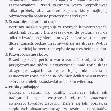
zastosowaniem. Przed zakupem warto wypróbować
kilka próbek, aby znaleźć zapach, który najlepiej
odzwierciedla osobiste preferencje i styl życia.
Zrozumienie koncentracji:
Perfumy męskie występują w różnych koncentracjach,
takich jak perfumy (najwyższa), eau de parfum, eau de
toilette i woda po goleniu. Im wyższa koncentracja, tym
dłużej zapach będzie utrzymywał się na skórze. Wybór
odpowiedniej koncentracji wpłynie na trwałość zapachu.
Przygotowanie skóry:
Przed aplikacją perfum warto zadbać o odpowiednie
przygotowanie skóry. Oczyszczona i nawilżona skóra
utrzymuje zapach znacznie lepiej niż sucha i
zanieczyszczona. Zaleca się również delikatne osuszenie
skóry po kąpieli, pozostawiając ją lekko wilgotną.
Punkty pulsujące:
Aplikacja perfum na punkty pulsujące, takie jak
nadgarstki, szyja i wnętrze łokci, może znacząco
zwiększyć trwałość zapachu. Dzieje się tak, ponieważ
ciepło tych obszarów pomaga w uwalnianiu aromatów